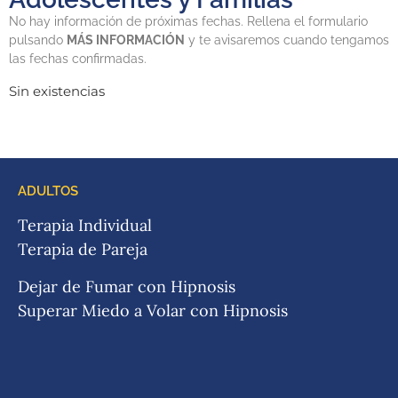
No hay información de próximas fechas. Rellena el formulario
pulsando
MÁS INFORMACIÓN
y te avisaremos cuando tengamos
las fechas confirmadas.
Sin existencias
ADULTOS
Terapia Individual
Terapia de Pareja
Dejar de Fumar con Hipnosis
Superar Miedo a Volar con Hipnosis