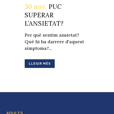
30 nov.
PUC
SUPERAR
L’ANSIETAT?
Per què sentim ansietat?
Què hi ha darrere d'aquest
símptoma?...
LLEGIR MÉS
ADULTS