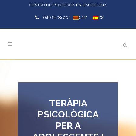
CENTRO DE PSICOLOGÍA EN BARCELONA
646 81 79 00 |
CAT
ES
TERÀPIA
PSICOLÒGICA
PER A