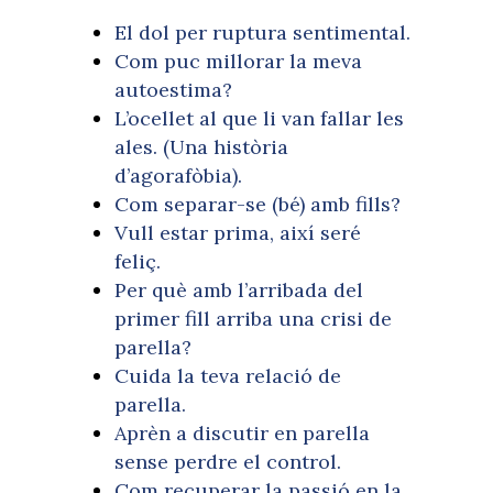
El dol per ruptura sentimental.
Com puc millorar la meva
autoestima?
L’ocellet al que li van fallar les
ales. (Una història
d’agorafòbia).
Com separar-se (bé) amb fills?
Vull estar prima, així seré
feliç.
Per què amb l’arribada del
primer fill arriba una crisi de
parella?
Cuida la teva relació de
parella.
Aprèn a discutir en parella
sense perdre el control.
Com recuperar la passió en la