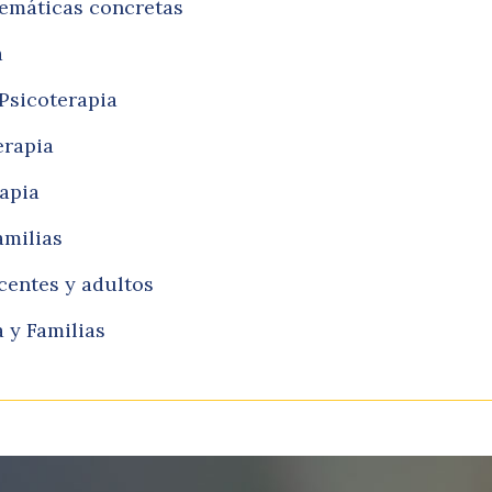
lemáticas concretas
a
Psicoterapia
erapia
rapia
amilias
centes y adultos
 y Familias