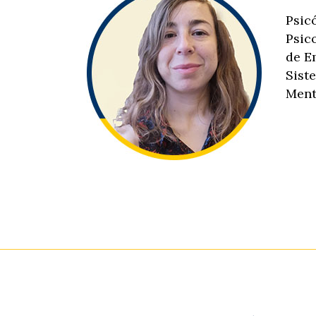
Psic
Psic
de E
Sist
Ment