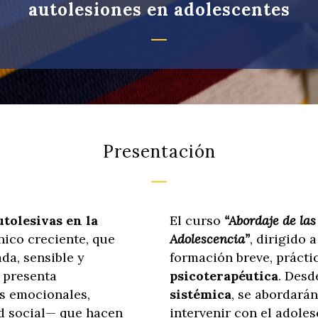
autolesiones en adolescentes
Presentación
utolesivas en la
El curso
“Abordaje de las
ico creciente, que
Adolescencia”
, dirigido 
da, sensible y
formación breve, prácti
o presenta
psicoterapéutica
. Des
os emocionales,
sistémica
, se abordarán
ad social— que hacen
intervenir con el adole