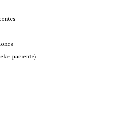
centes
s
ciones
ela- paciente)