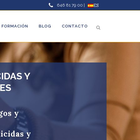
646 81 79 00 |
ES
FORMACIÓN
BLOG
CONTACTO
IDAS Y
ES
gos y
icidas y