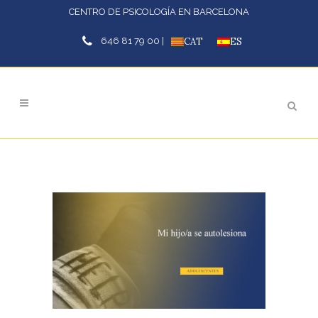
CENTRO DE PSICOLOGÍA EN BARCELONA
646 81 79 00 |
CAT
ES