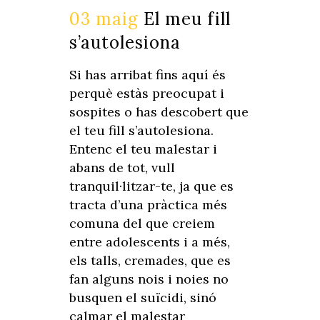
03 maig
El meu fill
s’autolesiona
Si has arribat fins aquí és
perquè estàs preocupat i
sospites o has descobert que
el teu fill s’autolesiona.
Entenc el teu malestar i
abans de tot, vull
tranquil·litzar-te, ja que es
tracta d’una pràctica més
comuna del que creiem
entre adolescents i a més,
els talls, cremades, que es
fan alguns nois i noies no
busquen el suïcidi, sinó
calmar el malestar