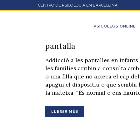
CENTRO DE PSICOLOGÍA EN BARCELONA
PSICÒLEGS ONLINE
12 maig
Addicció a les pa
pantalla
Addicció a les pantalles en infant
les famílies arribin a consulta amb
o una filla que no aixeca el cap de
apagui el dispositiu o que sembla h
la mateixa: “És normal o ens haurí
LLEGIR MÉS