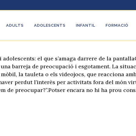
ADULTS
ADOLESCENTS
INFANTIL
FORMACIÓ
ntalles en infants i adolescents: el q
s i adolescents: el que s’amaga darrere de la pantal
 una barreja de preocupació i esgotament. La situació
l mòbil, la tauleta o els videojocs, que reacciona am
aver perdut l’interès per activitats fora del món vi
em de preocupar?”.Potser encara no hi ha prou consc