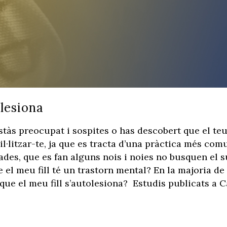
olesiona
stàs preocupat i sospites o has descobert que el teu 
uil·litzar-te, ja que es tracta d’una pràctica més co
mades, que es fan alguns nois i noies no busquen el s
 el meu fill té un trastorn mental? En la majoria d
que el meu fill s’autolesiona? Estudis publicats a C