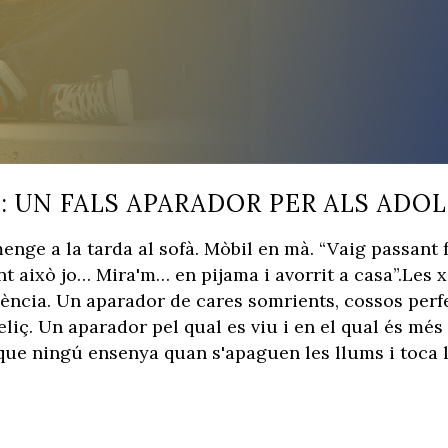
: UN FALS APARADOR PER ALS ADO
enge a la tarda al sofà. Mòbil en mà. “Vaig passant
t això jo… Mira'm… en pijama i avorrit a casa”.Les x
ència. Un aparador de cares somrients, cossos perfec
eliç. Un aparador pel qual es viu i en el qual és mé
ue ningú ensenya quan s'apaguen les llums i toca ll