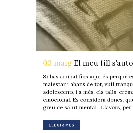
03 maig
El meu fill s’aut
Si has arribat fins aquí és perquè e
malestar i abans de tot, vull tranq
adolescents i a més, els talls, cre
emocional. Es considera doncs, que
greu de salut mental. Llavors, per 
LLEGIR MÉS