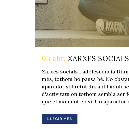
03 abr.
XARXES SOCIALS
Xarxes socials i adolescència Dium
més, tothom ho passa bé. No obstan
aparador sobretot durant l'adolesc
d'activitats on tothom sembla ser f
que el moment en si. Un aparador q
LLEGIR MÉS