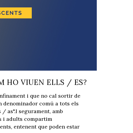
 HO VIUEN ELLS / ES?
nfinament i que no cal sortir de
 un denominador comú a tots els
s / as".I segurament, amb
ts i adults compartim
cents, entenent que poden estar