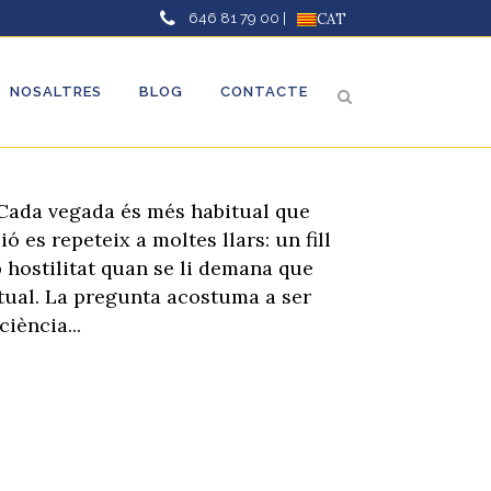
646 81 79 00 |
CAT
NOSALTRES
BLOG
CONTACTE
ue s’amaga darrere de la
laCada vegada és més habitual que
 es repeteix a moltes llars: un fill
b hostilitat quan se li demana que
rtual. La pregunta acostuma a ser
iència...