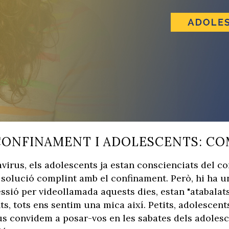
ONFINAMENT I ADOLESCENTS: COM
avirus, els adolescents ja estan conscienciats del co
 la solució complint amb el confinament. Però, hi ha
essió per videollamada aquests dies, estan "atabalat
s, tots ens sentim una mica així. Petits, adolescen
 us convidem a posar-vos en les sabates dels adoles