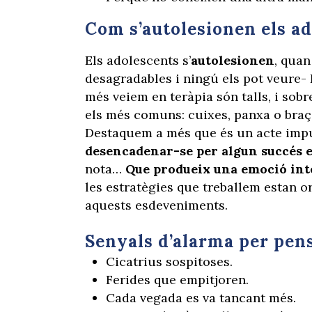
Com s’autolesionen els a
Els adolescents s’
autolesionen
, quan
desagradables i ningú els pot veure-
més veiem en teràpia són talls, i sobr
els més comuns: cuixes, panxa o braç 
Destaquem a més que és un acte impu
desencadenar-se per algun succés 
nota…
Que produeix una emoció int
les estratègies que treballem estan 
aquests esdeveniments.
Senyals d’alarma per pensa
Cicatrius sospitoses.
Ferides que empitjoren.
Cada vegada es va tancant més.