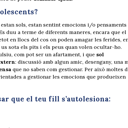
dolescents?
 estan sols, estan sentint emocions i/o pensaments
 Es duu a terme de diferents maneres, encara que el
etot en llocs del cos on poden amagar les ferides, e
us sota els pits i els peus quan volen ocultar-ho.
lsiu, com pot ser un afartament, i que
sol
extern
: discussió amb algun amic, desengany, una 
ensa
que no saben com gestionar. Per això moltes d
orientades a gestionar les emocions que produeixen
r que el teu fill s’autolesiona: