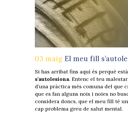
03 maig
El meu fill s’autol
Si has arribat fins aquí és perquè es
s’autolesiona
. Entenc el teu malestar 
d’una pràctica més comuna del que cre
que es fan alguns nois i noies no bus
considera doncs, que el meu fill té u
cap problema greu de salut mental.