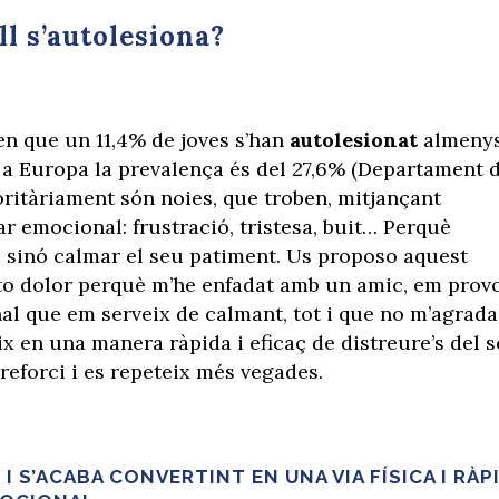
ll s’autolesiona?
en que un 11,4% de joves s’han
autolesionat
almeny
 a Europa la prevalença és del 27,6% (Departament 
oritàriament són noies, que troben, mitjançant
ar emocional: frustració, tristesa, buit… Perquè
l, sinó calmar el seu patiment. Us proposo aquest
nto dolor perquè m’he enfadat amb un amic, em prov
al que em serveix de calmant, tot i que no m’agrada
eix en una manera ràpida i eficaç de distreure’s del 
reforci i es repeteix més vegades.
I S’ACABA CONVERTINT EN UNA VIA FÍSICA I RÀP