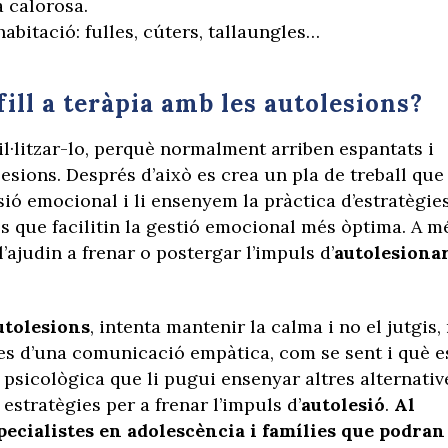
 calorosa.
abitació: fulles, cúters, tallaungles…
ill a teràpia amb les autolesions?
il·litzar-lo, perquè normalment arriben espantats i
sions. Després d’això es crea un pla de treball que
sió emocional i li ensenyem la pràctica d’estratègie
s que facilitin la gestió emocional més òptima. A m
’ajudin a frenar o postergar l’impuls d’
autolesiona
autolesions
, intenta mantenir la calma i no el jutgis,
des d’una comunicació empàtica, com se sent i què e
psicològica que li pugui ensenyar altres alternativ
estratègies per a frenar l’impuls d’
autolesió
.
Al
ecialistes en adolescència i famílies que podran