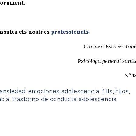
sorament
.
nsulta els nostres
professionals
Carmen Estévez Jim
Psicòloga
general
sanit
Nº 1
ansiedad
,
emociones adolescencia
,
fills
,
hijos
,
cia
,
trastorno de conducta adolescencia