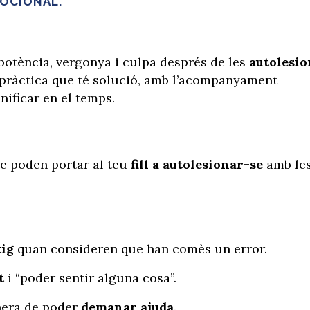
MOCIONAL.
mpotència, vergonya i culpa després de les
autolesio
 pràctica que té solució, amb l’acompanyament
nificar en el temps.
e poden portar al teu
fill a autolesionar-se
amb le
tig
quan consideren que han comès un error.
t
i “poder sentir alguna cosa”.
nera de poder
demanar ajuda
.