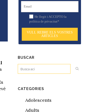
He llegit i ACCEPTO la
política de privacitat*
VULL REBRE ELS VOSTRES
ARTICLES
BUSCAR
ll
a
Es
evé
CATEGORIES
Adolescents
Adults