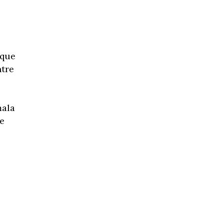
 que
ntre
mala
e