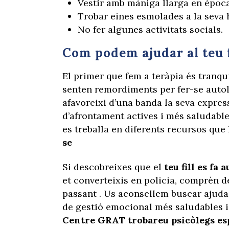
Vestir amb màniga llarga en època
Trobar eines esmolades a la seva h
No fer algunes activitats socials.
Com podem ajudar al teu f
El primer que fem a teràpia és tranqu
senten remordiments per fer-se autole
afavoreixi d’una banda la seva expres
d’afrontament actives i més saludable
es treballa en diferents recursos que l
se
Si descobreixes que el
teu fill es fa 
et converteixis en policia, comprèn 
passant . Us aconsellem buscar ajuda 
de gestió emocional més saludables i 
Centre GRAT trobareu psicòlegs esp