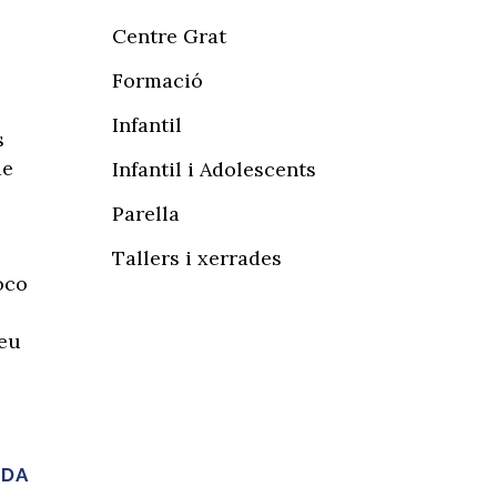
Centre Grat
Formació
Infantil
s
de
Infantil i Adolescents
Parella
Tallers i xerrades
oco
seu
IDA