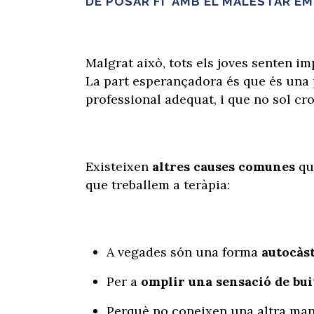
DE POSAR FI AMB EL MALESTAR E
Malgrat això, tots els joves senten i
La part esperançadora és que és una
professional adequat, i que no sol cro
Existeixen
altres causes comunes
qu
que treballem a teràpia:
A vegades són una forma
autocàs
Per a
omplir una sensació de bui
Perquè no coneixen una altra ma