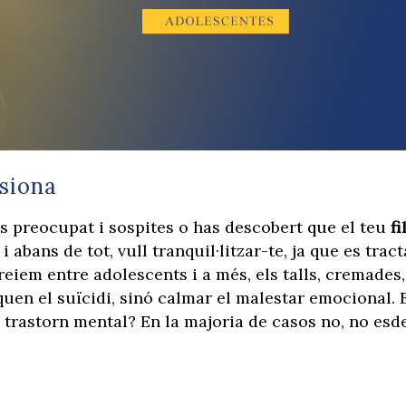
esiona
tàs preocupat i sospites o has descobert que el teu
fi
i abans de tot, vull tranquil·litzar-te, ja que es tract
iem entre adolescents i a més, els talls, cremades,
quen el suïcidi, sinó calmar el malestar emocional. 
n trastorn mental? En la majoria de casos no, no esd