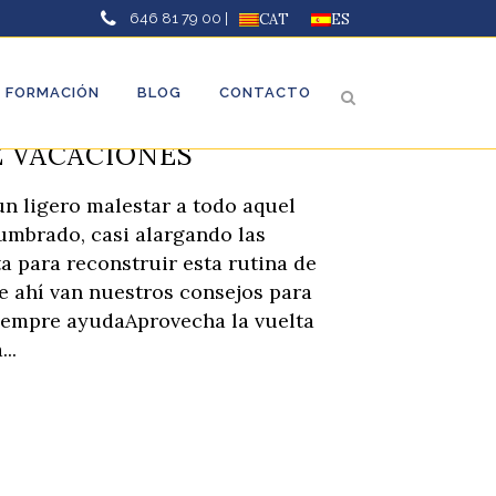
646 81 79 00 |
CAT
ES
FORMACIÓN
BLOG
CONTACTO
E VACACIONES
un ligero malestar a todo aquel
umbrado, casi alargando las
ta para reconstruir esta rutina de
ue ahí van nuestros consejos para
siempre ayudaAprovecha la vuelta
..