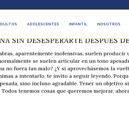
ADULTOS
ADOLESCENTES
INFANTIL
NOSOTROS
INA SIN DESESPERARTE DESPUÉS D
alabras, aparentemente inofensivas, suelen producir 
 normalmente se suelen articular en un tono apesad
tina no fuera tan malo? ¿Y si aprovechásemos la vuel
nimas a intentarlo, te invito a seguir leyendo. Porq
 pesada, sino incluso agradable. Tener un objetivo 
. Todos tenemos cosas que queremos mejorar, ahora.