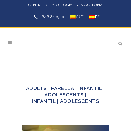
CENTRO DE PSICOLOGÍA EN BARCELONA
646 81 79 00 |
CAT
ES
ADULTS
|
PARELLA
|
INFANTIL I
ADOLESCENTS
|
INFANTIL
|
ADOLESCENTS