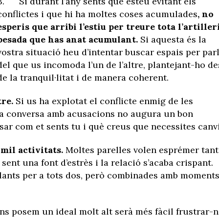
3. Si durant l’any sents que esteu evitant els
conflictes i que hi ha moltes coses acumulades
, no
esperis que arribi l’estiu per treure tota l’artiller
pesada que has anat acumulant.
Si aquesta és la
vostra situació heu d’intentar buscar espais per par
del que us incomoda l’un de l’altre, plantejant-ho de
de la tranquil·litat i de manera coherent.
tre.
Si us ha explotat el conflicte enmig de les
a conversa amb acusacions no augura un bon
ar com et sents tu i què creus que necessites canvi
mil activitats.
Moltes parelles volen esprémer tant
ent una font d’estrès i la relació s’acaba crispant.
ulants per a tots dos, però combinades amb moments
ns posem un ideal molt alt serà més fàcil frustrar-