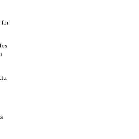
 fer
des
n
tiu
e
la