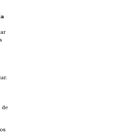
ia
lar
s
ar.
 de
nos