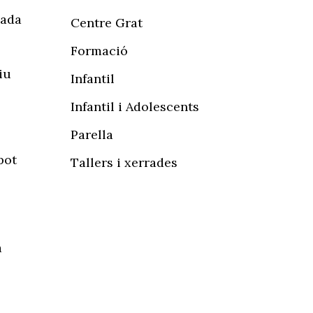
cada
Centre Grat
Formació
iu
Infantil
Infantil i Adolescents
Parella
pot
Tallers i xerrades
a