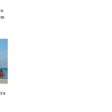
un
em
tra