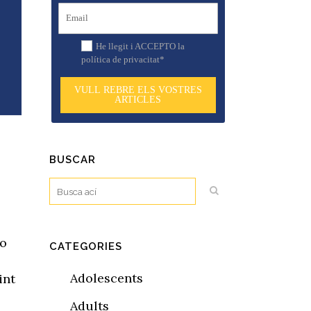
He llegit i ACCEPTO la
política de privacitat*
VULL REBRE ELS VOSTRES
ARTICLES
BUSCAR
no
CATEGORIES
Adolescents
int
Adults