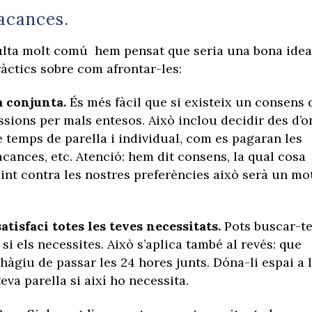
vacances.
ulta molt comú hem pensat que seria una bona idea
àctics sobre com afrontar-les:
 conjunta.
És més fàcil que si existeix un consens 
ssions per mals entesos. Això inclou decidir des d’o
 temps de parella i individual, com es pagaran les
cances, etc. Atenció: hem dit consens, la qual cosa
nt contra les nostres preferències això serà un mo
atisfaci totes les teves necessitats.
Pots buscar-t
i els necessites. Això s’aplica també al revés: que
àgiu de passar les 24 hores junts. Dóna-li espai a 
teva parella si així ho necessita.