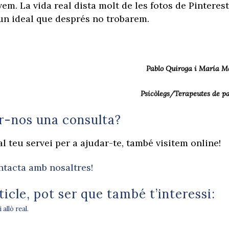
m. La vida real dista molt de les fotos de Pinterest
 un ideal que després no trobarem.
Pablo Quiroga i María M
Psicòlegs/Terapeutes de pa
er-nos una consulta?
al teu servei per a ajudar-te, també visitem online!
tacta amb nosaltres!
ticle, pot ser que també t’interessi:
 allò real.