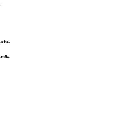
,
artín
rella