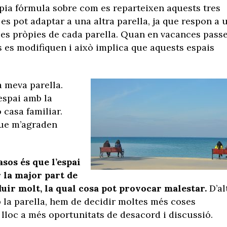
pia fórmula sobre com es reparteixen aquests tres
es pot adaptar a una altra parella, ja que respon a 
ies pròpies de cada parella. Quan en vacances pass
s es modifiquen i això implica que aquests espais
 meva parella.
espai amb la
o casa familiar.
que m’agraden
asos és que l’espai
r la major part de
eduir molt, la qual cosa pot provocar malestar.
D’al
la parella, hem de decidir moltes més coses
lloc a més oportunitats de desacord i discussió.