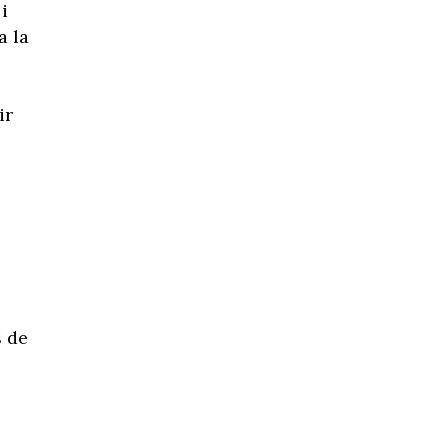
i
a la
ir
s de